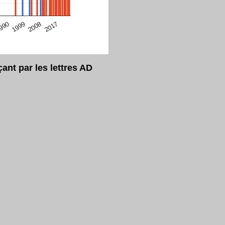
eur Safari en ce moment)
2017
2008
1999
990
nt par les lettres AD