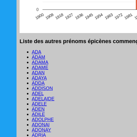
(Graphique Google Charts, non compatible avec le navigat
0
1
1981
1972
1963
1954
1945
1936
1927
1918
1909
1900
Liste des autres prénoms épicènes commença
ADA
ADAM
ADAMA
ADAME
ADAN
ADAYA
ADDA
ADDISON
ADEL
ADELAIDE
ADELE
ADEN
ADILE
ADOLPHE
ADONAI
ADONAY
ADRIA