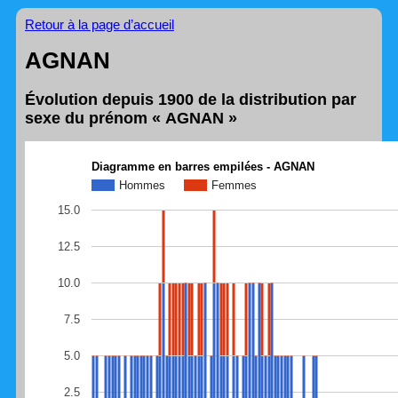
Retour à la page d’accueil
AGNAN
Évolution depuis 1900 de la distribution par
sexe du prénom « AGNAN »
Diagramme en barres empilées - AGNAN
Hommes
Femmes
15.0
12.5
10.0
7.5
5.0
2.5