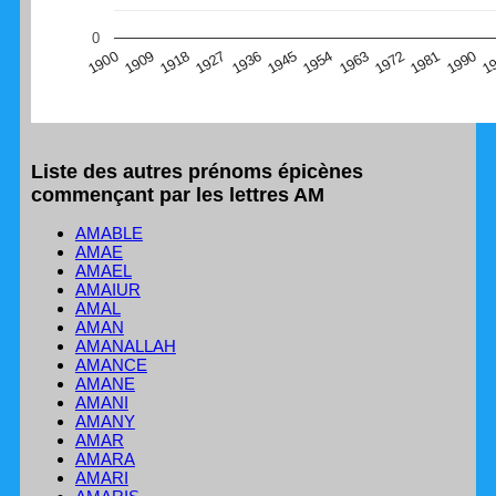
(Graphique Google Charts, non compatible avec le
0
navigateur Safari en ce moment)
1
1990
1981
1972
1963
1954
1945
1936
1927
1918
1909
1900
Liste des autres prénoms épicènes
commençant par les lettres AM
AMABLE
AMAE
AMAEL
AMAIUR
AMAL
AMAN
AMANALLAH
AMANCE
AMANE
AMANI
AMANY
AMAR
AMARA
AMARI