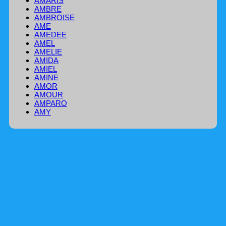
AMARIS
AMBRE
AMBROISE
AME
AMEDEE
AMEL
AMELIE
AMIDA
AMIEL
AMINE
AMOR
AMOUR
AMPARO
AMY