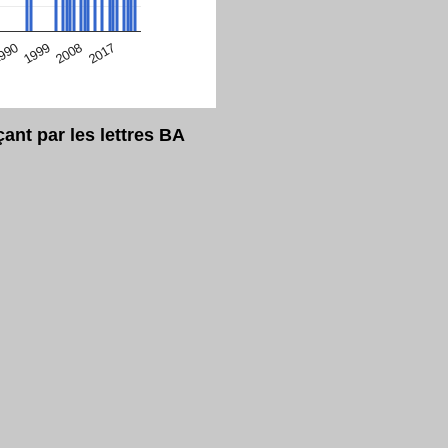
eur Safari en ce moment)
2017
2008
1999
990
nt par les lettres BA