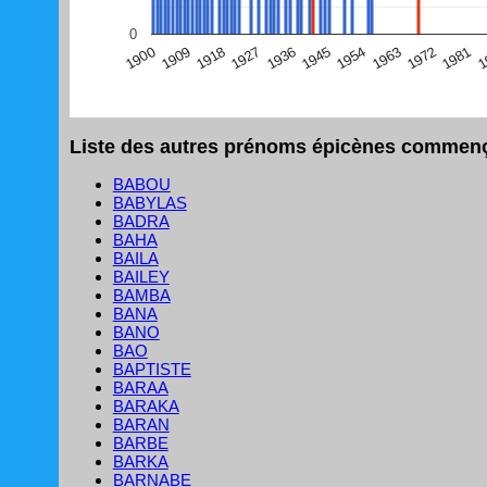
(Graphique Google Charts, non compatible avec le navigat
0
1
1981
1972
1963
1954
1945
1936
1927
1918
1909
1900
Liste des autres prénoms épicènes commença
BABOU
BABYLAS
BADRA
BAHA
BAILA
BAILEY
BAMBA
BANA
BANO
BAO
BAPTISTE
BARAA
BARAKA
BARAN
BARBE
BARKA
BARNABE