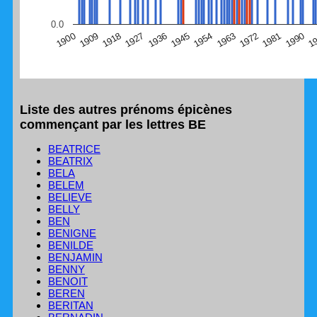
(Graphique Google Charts, non compatible avec le
0.0
navigateur Safari en ce moment)
1
1990
1981
1972
1963
1954
1945
1936
1927
1918
1909
1900
Liste des autres prénoms épicènes
commençant par les lettres BE
BEATRICE
BEATRIX
BELA
BELEM
BELIEVE
BELLY
BEN
BENIGNE
BENILDE
BENJAMIN
BENNY
BENOIT
BEREN
BERITAN