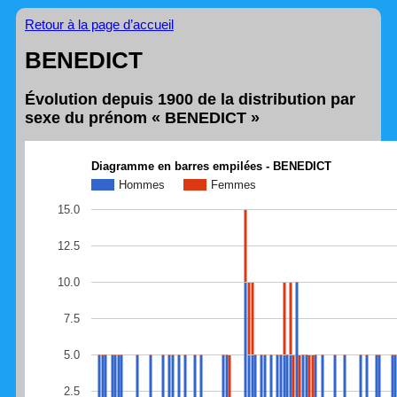
Retour à la page d’accueil
BENEDICT
Évolution depuis 1900 de la distribution par
sexe du prénom « BENEDICT »
Diagramme en barres empilées - BENEDICT
Hommes
Femmes
15.0
12.5
10.0
7.5
5.0
2.5