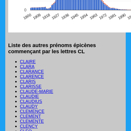
(Graphique Google Charts, non compatible avec le
0
navigateur Safari en ce moment)
1
1990
1981
1972
1963
1954
1945
1936
1927
1918
1909
1900
Liste des autres prénoms épicènes
commençant par les lettres CL
CLAIRE
CLARA
CLARANCE
CLARENCE
CLARIS
CLARISSE
CLAUDE-MARIE
CLAUDIE
CLAUDIUS
CLAUDY
CLEMENCE
CLEMENT
CLEMENTE
CLENCY