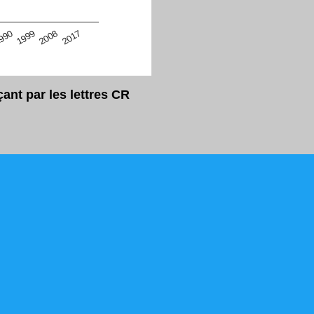
eur Safari en ce moment)
2017
2008
1999
990
nt par les lettres CR