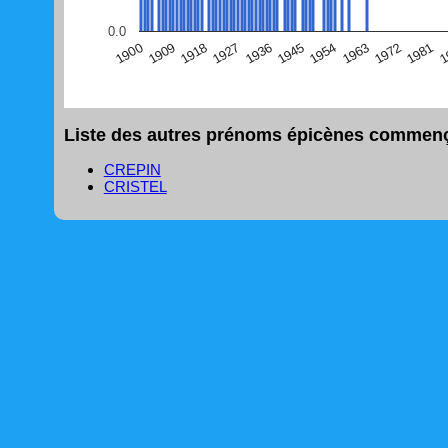
(Graphique Google Charts, non compatible avec le navigat
0.0
1
1981
1972
1963
1954
1945
1936
1927
1918
1909
1900
Liste des autres prénoms épicènes commença
CREPIN
CRISTEL