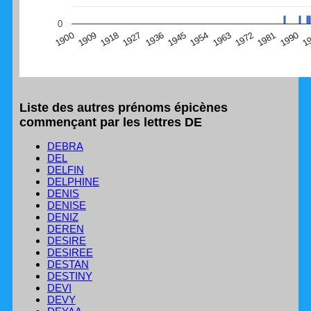
(Graphique Google Charts, non compatible avec le
0
navigateur Safari en ce moment)
1
1990
1981
1972
1963
1954
1945
1936
1927
1918
1909
1900
Liste des autres prénoms épicènes
commençant par les lettres DE
DEBRA
DEL
DELFIN
DELPHINE
DENIS
DENISE
DENIZ
DEREN
DESIRE
DESIREE
DESTAN
DESTINY
DEVI
DEVY