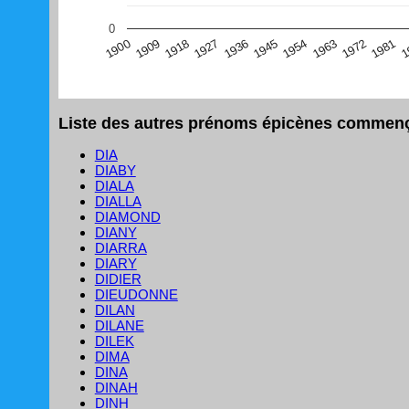
(Graphique Google Charts, non compatible avec le navigat
0
1
1981
1972
1963
1954
1945
1936
1927
1918
1909
1900
Liste des autres prénoms épicènes commençan
DIA
DIABY
DIALA
DIALLA
DIAMOND
DIANY
DIARRA
DIARY
DIDIER
DIEUDONNE
DILAN
DILANE
DILEK
DIMA
DINA
DINAH
DINH