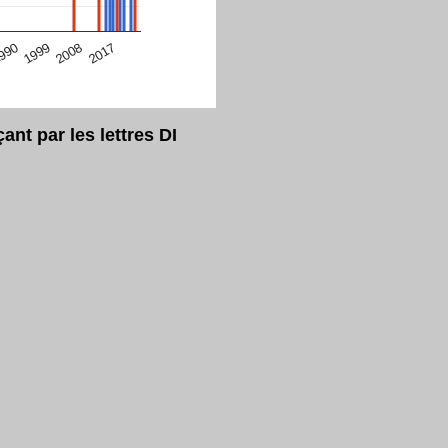
eur Safari en ce moment)
2017
2008
1999
990
t par les lettres DI