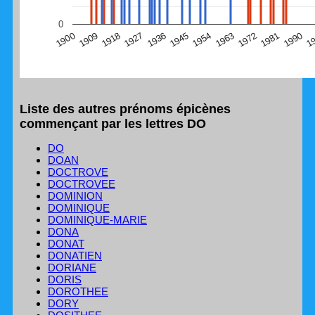
(Graphique Google Charts, non compatible avec le
0
navigateur Safari en ce moment)
1
1990
1981
1972
1963
1954
1945
1936
1927
1918
1909
1900
Liste des autres prénoms épicènes
commençant par les lettres DO
DO
DOAN
DOCTROVE
DOCTROVEE
DOMINION
DOMINIQUE
DOMINIQUE-MARIE
DONA
DONAT
DONATIEN
DORIANE
DORIS
DOROTHEE
DORY