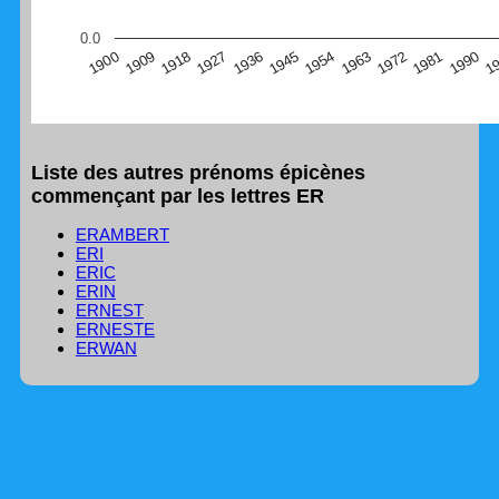
(Graphique Google Charts, non compatible avec le
0.0
navigateur Safari en ce moment)
1
1990
1981
1972
1963
1954
1945
1936
1927
1918
1909
1900
Liste des autres prénoms épicènes
commençant par les lettres ER
ERAMBERT
ERI
ERIC
ERIN
ERNEST
ERNESTE
ERWAN