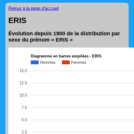
Retour à la page d’accueil
ERIS
Évolution depuis 1900 de la distribution par
sexe du prénom « ERIS »
Diagramme en barres empilées - ERIS
Hommes
Femmes
15.0
12.5
10.0
7.5
5.0
2.5