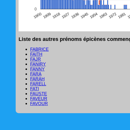
(Graphique Google Charts, non compatible avec le navigat
0
1
1981
1972
1963
1954
1945
1936
1927
1918
1909
1900
Liste des autres prénoms épicènes commença
FABRICE
FAITH
FAJR
FANIRY
FANNY
FARA
FARAH
FARELL
FATI
FAUSTE
FAVEUR
FAVOUR