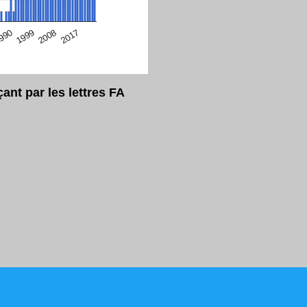
eur Safari en ce moment)
2017
2008
1999
990
nt par les lettres FA