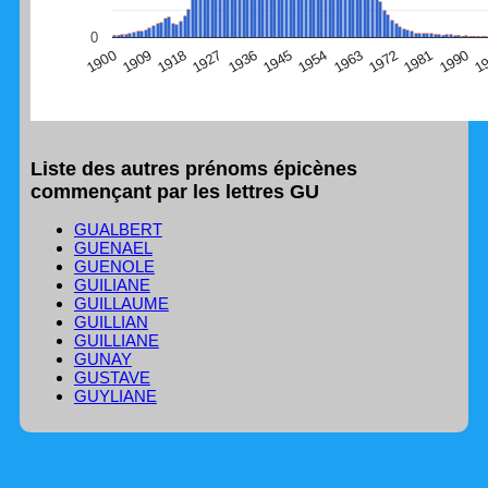
(Graphique Google Charts, non compatible avec le
0
navigateur Safari en ce moment)
1
1990
1981
1972
1963
1954
1945
1936
1927
1918
1909
1900
Liste des autres prénoms épicènes
commençant par les lettres GU
GUALBERT
GUENAEL
GUENOLE
GUILIANE
GUILLAUME
GUILLIAN
GUILLIANE
GUNAY
GUSTAVE
GUYLIANE