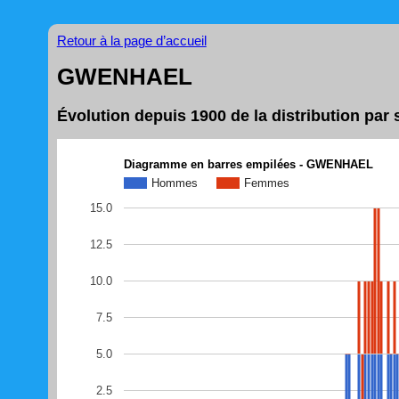
Retour à la page d’accueil
GWENHAEL
Évolution depuis 1900 de la distribution p
Diagramme en barres empilées - GWENHAEL
Hommes
Femmes
15.0
12.5
10.0
7.5
5.0
2.5