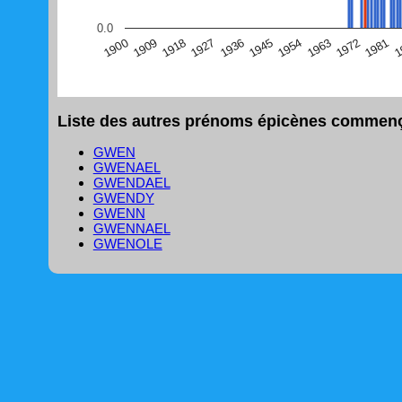
(Graphique Google Charts, non compatible avec le navigat
0.0
1
1981
1972
1963
1954
1945
1936
1927
1918
1909
1900
Liste des autres prénoms épicènes commença
GWEN
GWENAEL
GWENDAEL
GWENDY
GWENN
GWENNAEL
GWENOLE