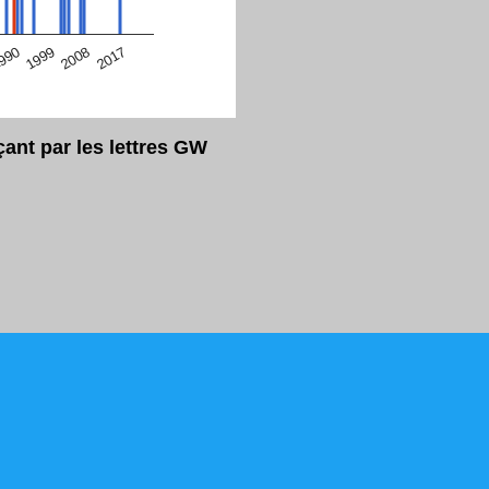
eur Safari en ce moment)
2017
2008
1999
990
nt par les lettres GW