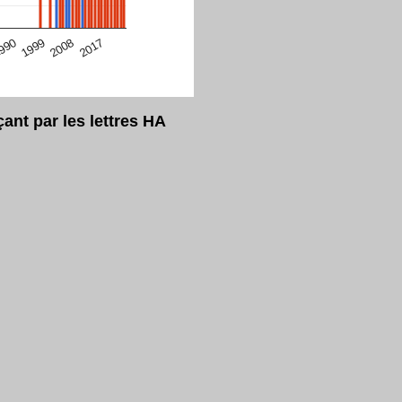
eur Safari en ce moment)
2017
2008
1999
990
nt par les lettres HA