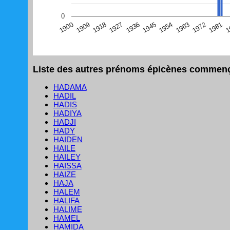
(Graphique Google Charts, non compatible avec le navigat
0
1
1981
1972
1963
1954
1945
1936
1927
1918
1909
1900
Liste des autres prénoms épicènes commença
HADAMA
HADIL
HADIS
HADIYA
HADJI
HADY
HAIDEN
HAILE
HAILEY
HAISSA
HAIZE
HAJA
HALEM
HALIFA
HALIME
HAMEL
HAMIDA