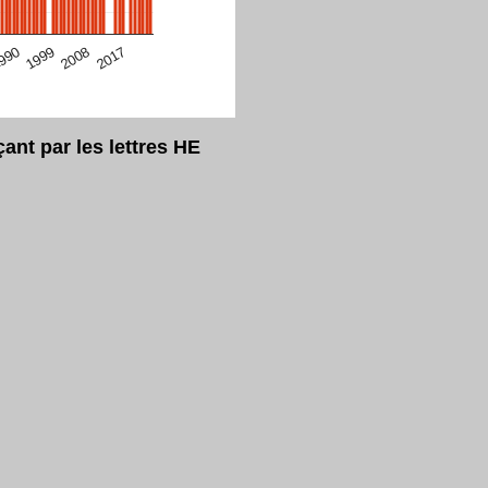
eur Safari en ce moment)
2017
2008
1999
990
nt par les lettres HE