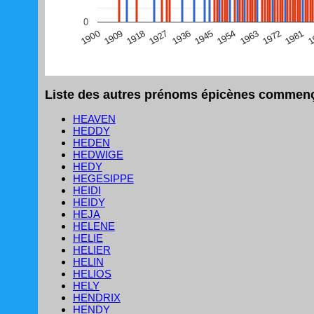
(Graphique Google Charts, non compatible avec le navigat
0
1
1981
1972
1963
1954
1945
1936
1927
1918
1909
1900
Liste des autres prénoms épicènes commença
HEAVEN
HEDDY
HEDEN
HEDWIGE
HEDY
HEGESIPPE
HEIDI
HEIDY
HEJA
HELENE
HELIE
HELIER
HELIN
HELIOS
HELY
HENDRIX
HENDY