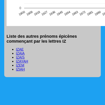
(Graphique Google Charts, non compatible avec le
0
navigateur Safari en ce moment)
1
1990
1981
1972
1963
1954
1945
1936
1927
1918
1909
1900
Liste des autres prénoms épicènes
commençant par les lettres IZ
IZAE
IZAIA
IZAIS
IZAYAH
IZEM
IZIAH