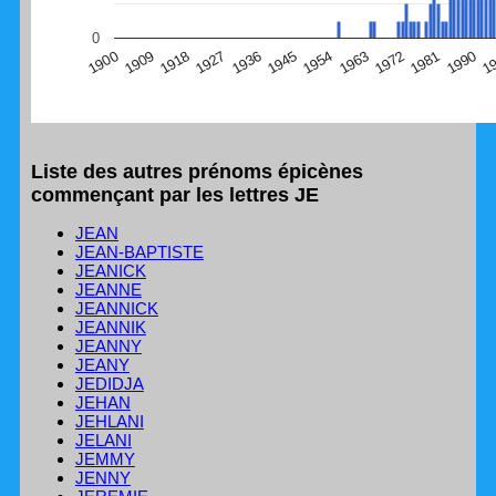
(Graphique Google Charts, non compatible avec le
0
navigateur Safari en ce moment)
1
1990
1981
1972
1963
1954
1945
1936
1927
1918
1909
1900
Liste des autres prénoms épicènes
commençant par les lettres JE
JEAN
JEAN-BAPTISTE
JEANICK
JEANNE
JEANNICK
JEANNIK
JEANNY
JEANY
JEDIDJA
JEHAN
JEHLANI
JELANI
JEMMY
JENNY