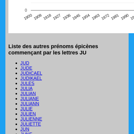
(Graphique Google Charts, non compatible avec le
0
navigateur Safari en ce moment)
1
1990
1981
1972
1963
1954
1945
1936
1927
1918
1909
1900
Liste des autres prénoms épicènes
commençant par les lettres JU
JUD
JUDE
JUDICAEL
JUDIKAEL
JULES
JULIA
JULIAN
JULIANE
JULIANN
JULIE
JULIEN
JULIENNE
JULIETTE
JUN