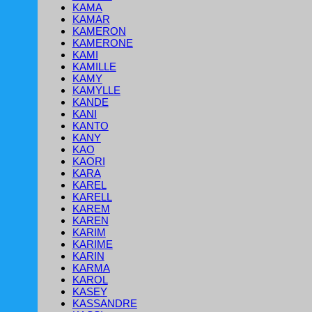
KAMA
KAMAR
KAMERON
KAMERONE
KAMI
KAMILLE
KAMY
KAMYLLE
KANDE
KANI
KANTO
KANY
KAO
KAORI
KARA
KAREL
KARELL
KAREM
KAREN
KARIM
KARIME
KARIN
KARMA
KAROL
KASEY
KASSANDRE