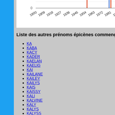
(Graphique Google Charts, non compatible avec le navigat
0
1
1981
1972
1963
1954
1945
1936
1927
1918
1909
1900
Liste des autres prénoms épicènes commença
KA
KABA
KACY
KADER
KAELAN
KAELIG
KAI
KAILANE
KAILEY
KAILYS
KAIS
KAISSY
KALI
KALVINE
KALY
KALYS
KALYSS