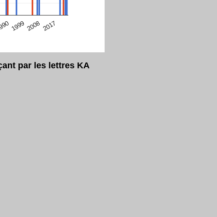
eur Safari en ce moment)
2017
2008
1999
990
nt par les lettres KA