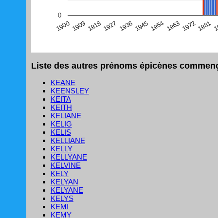
(Graphique Google Charts, non compatible avec le navigat
0
1
1981
1972
1963
1954
1945
1936
1927
1918
1909
1900
Liste des autres prénoms épicènes commença
KEANE
KEENSLEY
KEITA
KEITH
KELIANE
KELIG
KELIS
KELLIANE
KELLY
KELLYANE
KELVINE
KELY
KELYAN
KELYANE
KELYS
KEMI
KEMY