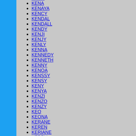
KENA
KENAYA
KENCY
KENDAL
KENDALL
KENDY
KENJI
KENJY
KENLY
KENNA
KENNEDY
KENNETH
KENNY
KENOA
KENSSY
KENSY
KENY
KENYA
KENZI
KENZO
KENZY
KEO
KEONA
KERANE
KEREN
KERIANE