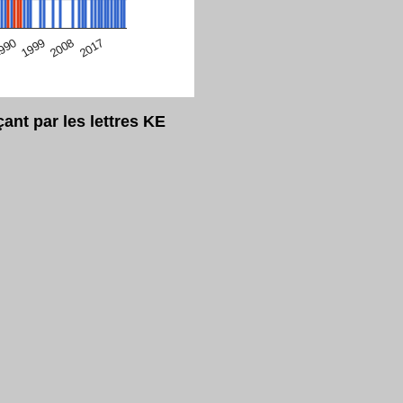
eur Safari en ce moment)
2017
2008
1999
990
nt par les lettres KE