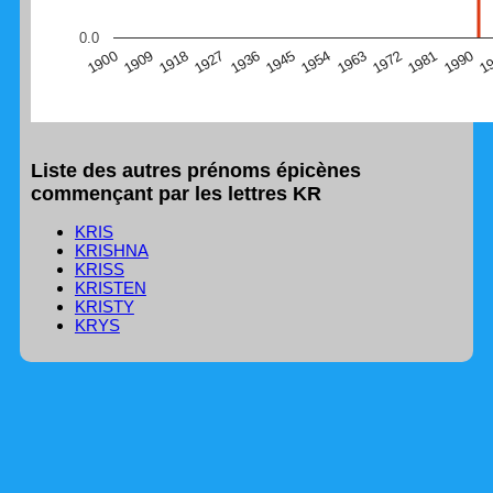
(Graphique Google Charts, non compatible avec le
0.0
navigateur Safari en ce moment)
1
1990
1981
1972
1963
1954
1945
1936
1927
1918
1909
1900
Liste des autres prénoms épicènes
commençant par les lettres KR
KRIS
KRISHNA
KRISS
KRISTEN
KRISTY
KRYS