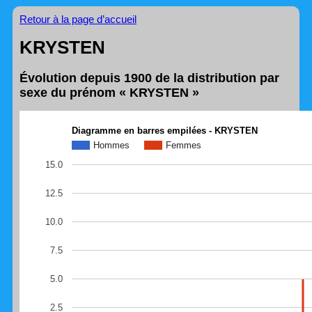
Retour à la page d’accueil
KRYSTEN
Évolution depuis 1900 de la distribution par
sexe du prénom « KRYSTEN »
Diagramme en barres empilées - KRYSTEN
Hommes
Femmes
15.0
12.5
10.0
7.5
5.0
2.5