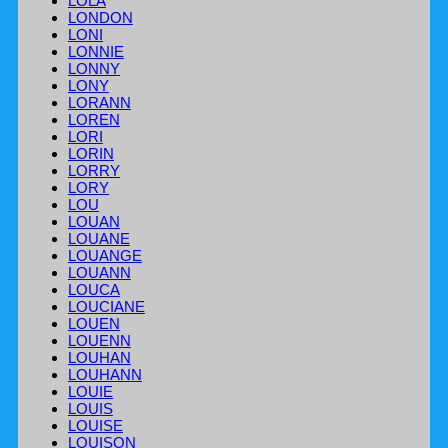
LOLA
LONDON
LONI
LONNIE
LONNY
LONY
LORANN
LOREN
LORI
LORIN
LORRY
LORY
LOU
LOUAN
LOUANE
LOUANGE
LOUANN
LOUCA
LOUCIANE
LOUEN
LOUENN
LOUHAN
LOUHANN
LOUIE
LOUIS
LOUISE
LOUISON