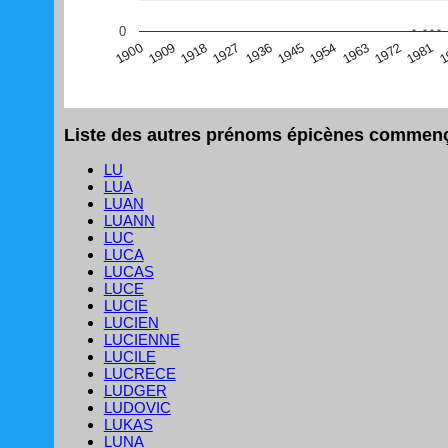
(Graphique Google Charts, non compatible avec le navigat
0
1
1981
1972
1963
1954
1945
1936
1927
1918
1909
1900
Liste des autres prénoms épicènes commença
LU
LUA
LUAN
LUANN
LUC
LUCA
LUCAS
LUCE
LUCIE
LUCIEN
LUCIENNE
LUCILE
LUCRECE
LUDGER
LUDOVIC
LUKAS
LUNA