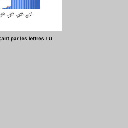
eur Safari en ce moment)
2017
2008
1999
990
nt par les lettres LU