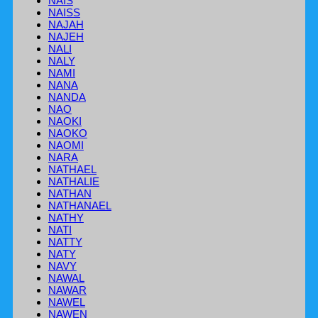
NAIS
NAISS
NAJAH
NAJEH
NALI
NALY
NAMI
NANA
NANDA
NAO
NAOKI
NAOKO
NAOMI
NARA
NATHAEL
NATHALIE
NATHAN
NATHANAEL
NATHY
NATI
NATTY
NATY
NAVY
NAWAL
NAWAR
NAWEL
NAWEN