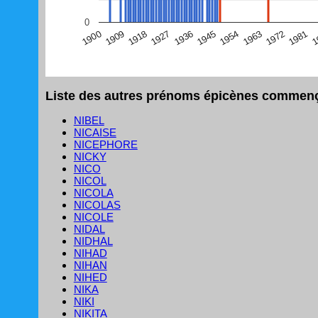
(Graphique Google Charts, non compatible avec le navigat
0
1
1981
1972
1963
1954
1945
1936
1927
1918
1909
1900
Liste des autres prénoms épicènes commençan
NIBEL
NICAISE
NICEPHORE
NICKY
NICO
NICOL
NICOLA
NICOLAS
NICOLE
NIDAL
NIDHAL
NIHAD
NIHAN
NIHED
NIKA
NIKI
NIKITA