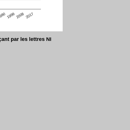
eur Safari en ce moment)
2017
2008
1999
990
t par les lettres NI