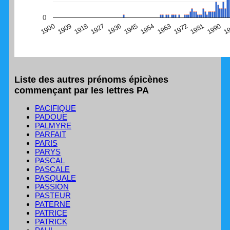
(Graphique Google Charts, non compatible avec le
0
navigateur Safari en ce moment)
1
1990
1981
1972
1963
1954
1945
1936
1927
1918
1909
1900
Liste des autres prénoms épicènes
commençant par les lettres PA
PACIFIQUE
PADOUE
PALMYRE
PARFAIT
PARIS
PARYS
PASCAL
PASCALE
PASQUALE
PASSION
PASTEUR
PATERNE
PATRICE
PATRICK