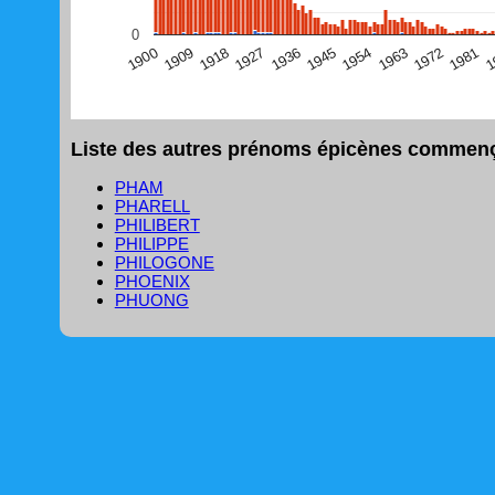
(Graphique Google Charts, non compatible avec le navigat
0
1
1981
1972
1963
1954
1945
1936
1927
1918
1909
1900
Liste des autres prénoms épicènes commença
PHAM
PHARELL
PHILIBERT
PHILIPPE
PHILOGONE
PHOENIX
PHUONG