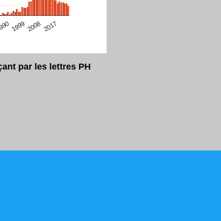
eur Safari en ce moment)
2017
2008
1999
990
nt par les lettres PH