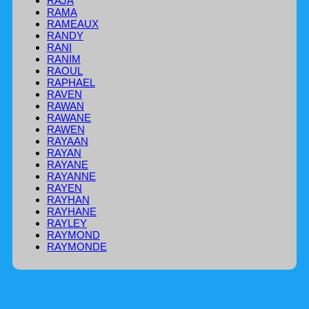
RAJA
RAMA
RAMEAUX
RANDY
RANI
RANIM
RAOUL
RAPHAEL
RAVEN
RAWAN
RAWANE
RAWEN
RAYAAN
RAYAN
RAYANE
RAYANNE
RAYEN
RAYHAN
RAYHANE
RAYLEY
RAYMOND
RAYMONDE