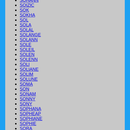
SOHANN
SOIZIC
SOK
SOKHA
SOL
SOLA
SOLAL
SOLANGE
SOLANN
SOLE
SOLEIL
SOLEN
SOLENN
SOLI
SOLIANE
SOLIM
SOLUNE
SOMA
SON
SONAM
SONNY
SONY
SOPHANA
SOPHEAP
SOPHIANE
SOPHIE
SORA