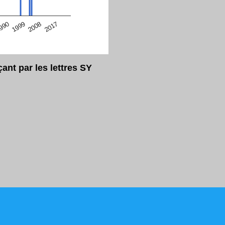
eur Safari en ce moment)
2017
2008
1999
990
nt par les lettres SY