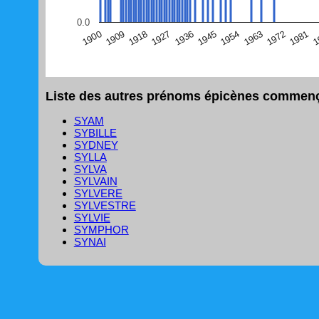
(Graphique Google Charts, non compatible avec le navigat
0.0
1
1981
1972
1963
1954
1945
1936
1927
1918
1909
1900
Liste des autres prénoms épicènes commença
SYAM
SYBILLE
SYDNEY
SYLLA
SYLVA
SYLVAIN
SYLVERE
SYLVESTRE
SYLVIE
SYMPHOR
SYNAI