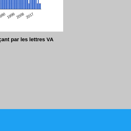
eur Safari en ce moment)
2017
2008
1999
990
nt par les lettres VA