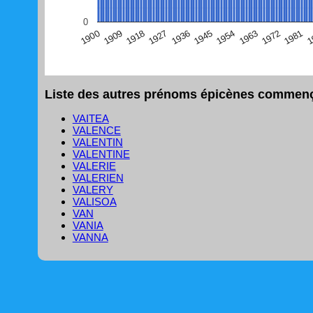
(Graphique Google Charts, non compatible avec le navigat
0
1
1981
1972
1963
1954
1945
1936
1927
1918
1909
1900
Liste des autres prénoms épicènes commença
VAITEA
VALENCE
VALENTIN
VALENTINE
VALERIE
VALERIEN
VALERY
VALISOA
VAN
VANIA
VANNA