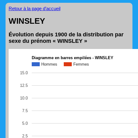
Retour à la page d’accueil
WINSLEY
Évolution depuis 1900 de la distribution par
sexe du prénom « WINSLEY »
Diagramme en barres empilées - WINSLEY
Hommes
Femmes
15.0
12.5
10.0
7.5
5.0
2.5