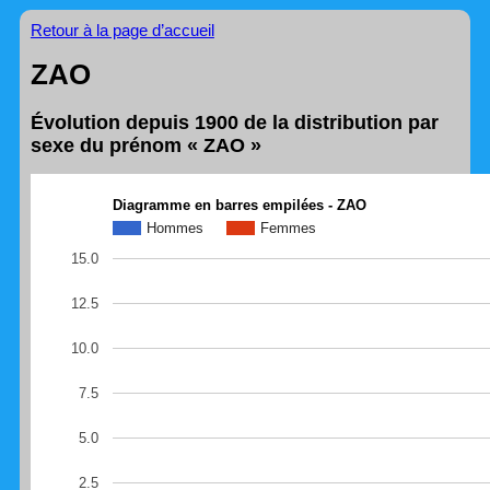
Retour à la page d’accueil
ZAO
Évolution depuis 1900 de la distribution par
sexe du prénom « ZAO »
Diagramme en barres empilées - ZAO
Hommes
Femmes
15.0
12.5
10.0
7.5
5.0
2.5