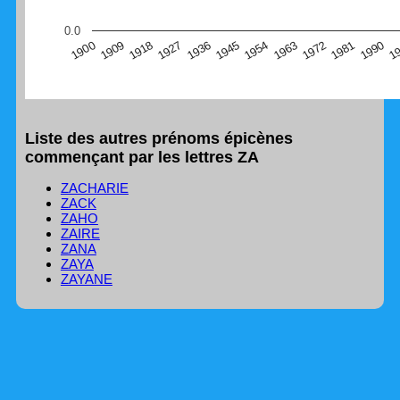
(Graphique Google Charts, non compatible avec le
0.0
navigateur Safari en ce moment)
1
1990
1981
1972
1963
1954
1945
1936
1927
1918
1909
1900
Liste des autres prénoms épicènes
commençant par les lettres ZA
ZACHARIE
ZACK
ZAHO
ZAIRE
ZANA
ZAYA
ZAYANE