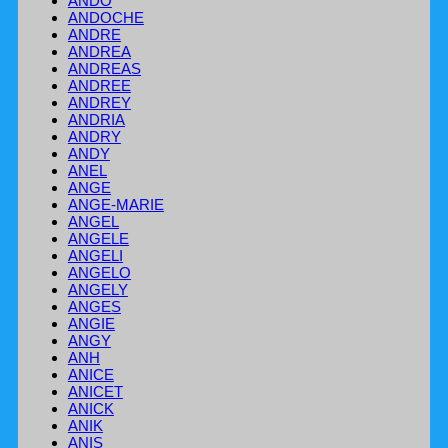
ANDO
ANDOCHE
ANDRE
ANDREA
ANDREAS
ANDREE
ANDREY
ANDRIA
ANDRY
ANDY
ANEL
ANGE
ANGE-MARIE
ANGEL
ANGELE
ANGELI
ANGELO
ANGELY
ANGES
ANGIE
ANGY
ANH
ANICE
ANICET
ANICK
ANIK
ANIS