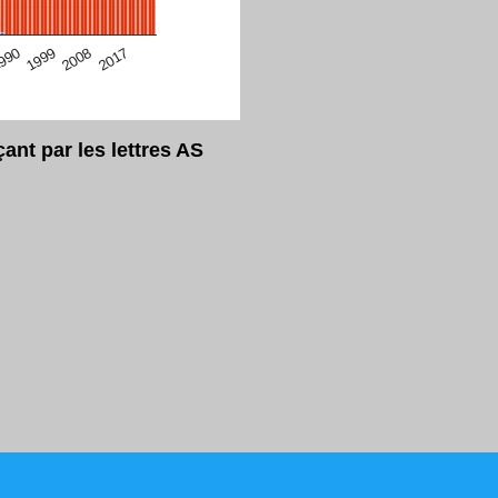
eur Safari en ce moment)
2017
2008
1999
990
nt par les lettres AS