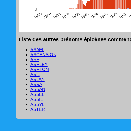
(Graphique Google Charts, non compatible avec le navigat
0
1
1981
1972
1963
1954
1945
1936
1927
1918
1909
1900
Liste des autres prénoms épicènes commença
ASAEL
ASCENSION
ASH
ASHLEY
ASHTON
ASIL
ASLAN
ASSA
ASSAN
ASSEL
ASSIL
ASSYL
ASTER