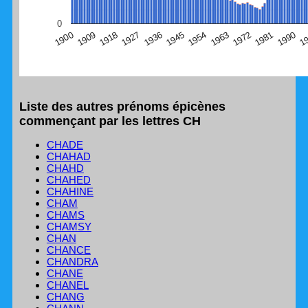
(Graphique Google Charts, non compatible avec le
0
navigateur Safari en ce moment)
1
1990
1981
1972
1963
1954
1945
1936
1927
1918
1909
1900
Liste des autres prénoms épicènes
commençant par les lettres CH
CHADE
CHAHAD
CHAHD
CHAHED
CHAHINE
CHAM
CHAMS
CHAMSY
CHAN
CHANCE
CHANDRA
CHANE
CHANEL
CHANG