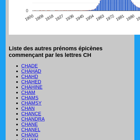
(Graphique Google Charts, non compatible avec le
0
navigateur Safari en ce moment)
1
1990
1981
1972
1963
1954
1945
1936
1927
1918
1909
1900
Liste des autres prénoms épicènes
commençant par les lettres CH
CHADE
CHAHAD
CHAHD
CHAHED
CHAHINE
CHAM
CHAMS
CHAMSY
CHAN
CHANCE
CHANDRA
CHANE
CHANEL
CHANG