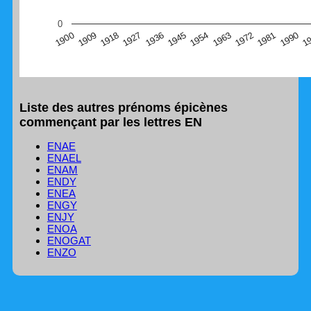
(Graphique Google Charts, non compatible avec le
0
navigateur Safari en ce moment)
1
1990
1981
1972
1963
1954
1945
1936
1927
1918
1909
1900
Liste des autres prénoms épicènes
commençant par les lettres EN
ENAE
ENAEL
ENAM
ENDY
ENEA
ENGY
ENJY
ENOA
ENOGAT
ENZO