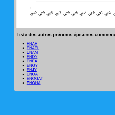
(Graphique Google Charts, non compatible avec le navigat
0
1
1981
1972
1963
1954
1945
1936
1927
1918
1909
1900
Liste des autres prénoms épicènes commença
ENAE
ENAEL
ENAM
ENDY
ENEA
ENGY
ENJY
ENOA
ENOGAT
ENOHA