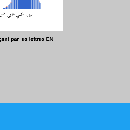
eur Safari en ce moment)
2017
2008
1999
990
nt par les lettres EN