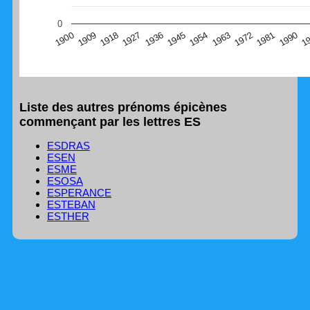
(Graphique Google Charts, non compatible avec le
0
navigateur Safari en ce moment)
1
1990
1981
1972
1963
1954
1945
1936
1927
1918
1909
1900
Liste des autres prénoms épicènes
commençant par les lettres ES
ESDRAS
ESEN
ESME
ESOSA
ESPERANCE
ESTEBAN
ESTHER