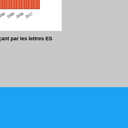
eur Safari en ce moment)
2017
2008
1999
990
nt par les lettres ES