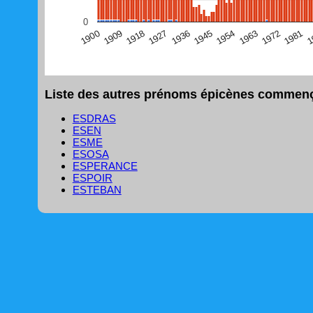
(Graphique Google Charts, non compatible avec le navigat
0
1
1981
1972
1963
1954
1945
1936
1927
1918
1909
1900
Liste des autres prénoms épicènes commença
ESDRAS
ESEN
ESME
ESOSA
ESPERANCE
ESPOIR
ESTEBAN