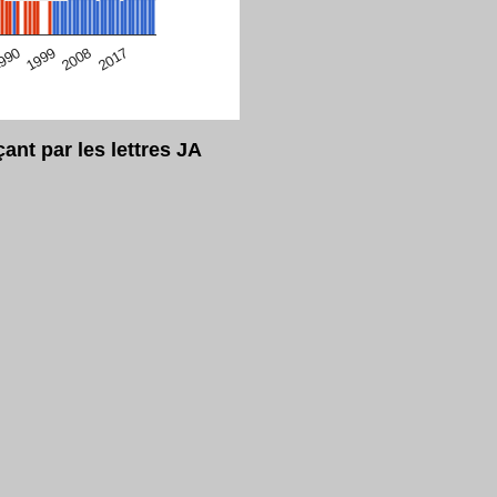
eur Safari en ce moment)
2017
2008
1999
990
nt par les lettres JA