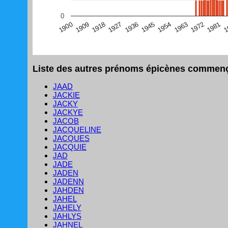
(Graphique Google Charts, non compatible avec le navigat
0
1
1981
1972
1963
1954
1945
1936
1927
1918
1909
1900
Liste des autres prénoms épicènes commença
JAAD
JACKIE
JACKY
JACKYE
JACOB
JACQUELINE
JACQUES
JACQUIE
JAD
JADE
JADEN
JADENN
JAHDEN
JAHEL
JAHELY
JAHLYS
JAHNEL