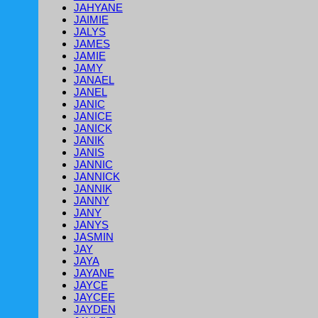
JAHYANE
JAIMIE
JALYS
JAMES
JAMIE
JAMY
JANAEL
JANEL
JANIC
JANICE
JANICK
JANIK
JANIS
JANNIC
JANNICK
JANNIK
JANNY
JANY
JANYS
JASMIN
JAY
JAYA
JAYANE
JAYCE
JAYCEE
JAYDEN