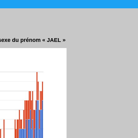
r sexe du prénom « JAEL »