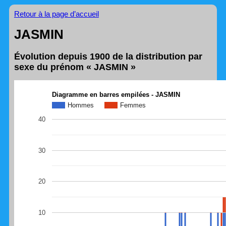
Retour à la page d’accueil
JASMIN
Évolution depuis 1900 de la distribution par
sexe du prénom « JASMIN »
Diagramme en barres empilées - JASMIN
Hommes
Femmes
40
30
20
10