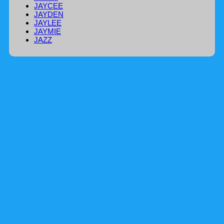
JAYCEE
JAYDEN
JAYLEE
JAYMIE
JAZZ