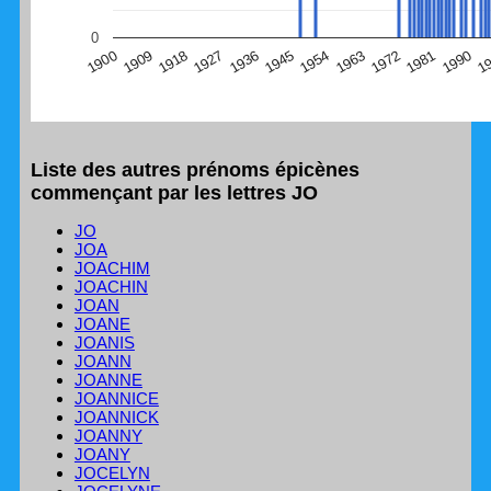
(Graphique Google Charts, non compatible avec le
0
navigateur Safari en ce moment)
1
1990
1981
1972
1963
1954
1945
1936
1927
1918
1909
1900
Liste des autres prénoms épicènes
commençant par les lettres JO
JO
JOA
JOACHIM
JOACHIN
JOAN
JOANE
JOANIS
JOANN
JOANNE
JOANNICE
JOANNICK
JOANNY
JOANY
JOCELYN