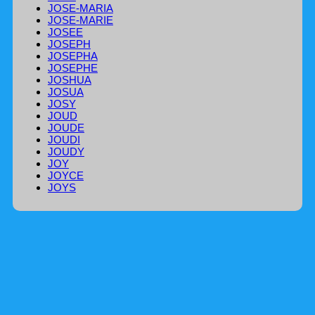
JOSE-MARIA
JOSE-MARIE
JOSEE
JOSEPH
JOSEPHA
JOSEPHE
JOSHUA
JOSUA
JOSY
JOUD
JOUDE
JOUDI
JOUDY
JOY
JOYCE
JOYS