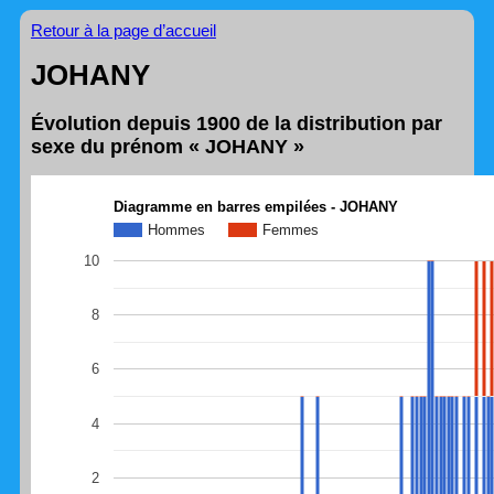
Retour à la page d’accueil
JOHANY
Évolution depuis 1900 de la distribution par
sexe du prénom « JOHANY »
Diagramme en barres empilées - JOHANY
Hommes
Femmes
10
8
6
4
2