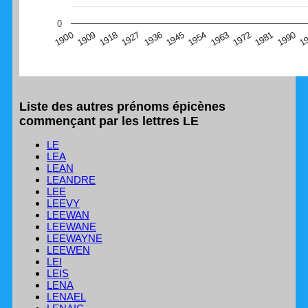
(Graphique Google Charts, non compatible avec le
0
navigateur Safari en ce moment)
1
1990
1981
1972
1963
1954
1945
1936
1927
1918
1909
1900
Liste des autres prénoms épicènes
commençant par les lettres LE
LE
LEA
LEAN
LEANDRE
LEE
LEEVY
LEEWAN
LEEWANE
LEEWAYNE
LEEWEN
LEI
LEIS
LENA
LENAEL