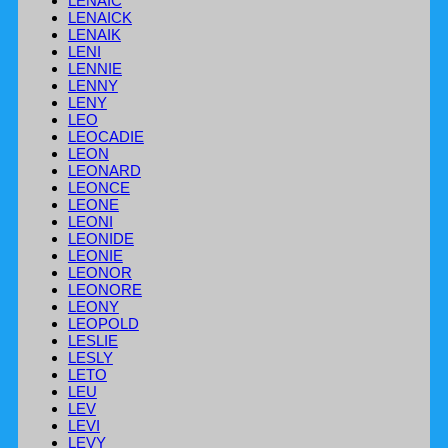
LENAIC
LENAICK
LENAIK
LENI
LENNIE
LENNY
LENY
LEO
LEOCADIE
LEON
LEONARD
LEONCE
LEONE
LEONI
LEONIDE
LEONIE
LEONOR
LEONORE
LEONY
LEOPOLD
LESLIE
LESLY
LETO
LEU
LEV
LEVI
LEVY