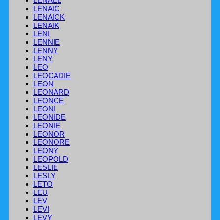
LENAEL
LENAIC
LENAICK
LENAIK
LENI
LENNIE
LENNY
LENY
LEO
LEOCADIE
LEON
LEONARD
LEONCE
LEONI
LEONIDE
LEONIE
LEONOR
LEONORE
LEONY
LEOPOLD
LESLIE
LESLY
LETO
LEU
LEV
LEVI
LEVY