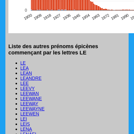
(Graphique Google Charts, non compatible avec le
0
navigateur Safari en ce moment)
1
1990
1981
1972
1963
1954
1945
1936
1927
1918
1909
1900
Liste des autres prénoms épicènes
commençant par les lettres LE
LE
LEA
LEAN
LEANDRE
LEE
LEEVY
LEEWAN
LEEWANE
LEEWAY
LEEWAYNE
LEEWEN
LEI
LEIS
LENA