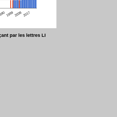
eur Safari en ce moment)
2017
2008
1999
990
t par les lettres LI