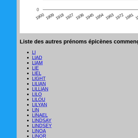
(Graphique Google Charts, non compatible avec le navigat
0
1
1981
1972
1963
1954
1945
1936
1927
1918
1909
1900
Liste des autres prénoms épicènes commençan
LI
LIAD
LIAM
LIE
LIEL
LIGHT
LILIAN
LILLIAN
LILO
LILOU
LILYAN
LIN
LINAEL
LINDSAY
LINDSEY
LINOA
LINOR