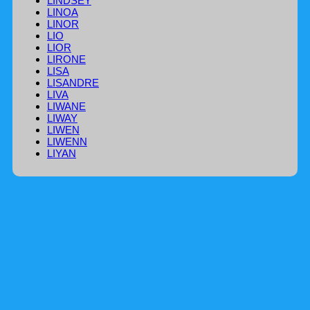
LINDSEY
LINOA
LINOR
LIO
LIOR
LIRONE
LISA
LISANDRE
LIVA
LIWANE
LIWAY
LIWEN
LIWENN
LIYAN