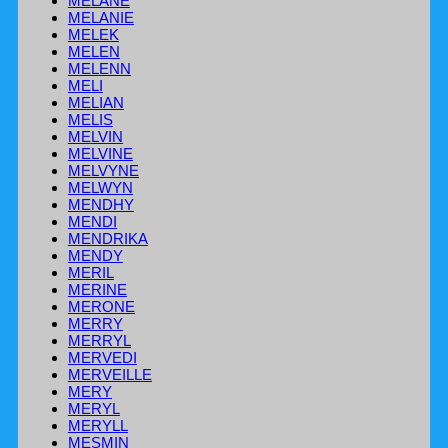
MELANE
MELANIE
MELEK
MELEN
MELENN
MELI
MELIAN
MELIS
MELVIN
MELVINE
MELVYNE
MELWYN
MENDHY
MENDI
MENDRIKA
MENDY
MERIL
MERINE
MERONE
MERRY
MERRYL
MERVEDI
MERVEILLE
MERY
MERYL
MERYLL
MESMIN